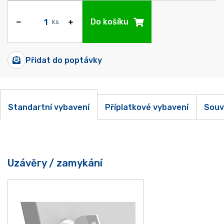
Do košíku
ks
Přidat do poptávky
Standartní vybavení
Příplatkové vybavení
Souv
Uzávěry / zamykání