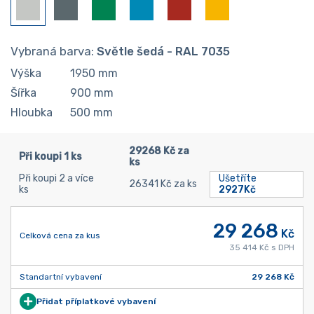
Vybraná barva:
Světle šedá - RAL 7035
Výška
1950
mm
Šířka
900
mm
Hloubka
500
mm
29268 Kč za
Při koupi 1 ks
ks
Při koupi 2 a více
Ušetříte
26341 Kč za ks
ks
2927Kč
29 268
Kč
Celková cena za kus
35 414 Kč s DPH
Standartní vybavení
29 268 Kč
Přidat příplatkové vybavení