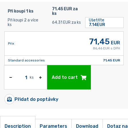
71.45 EUR za
Při koupi 1 ks
ks
Při koupi 2 a více
Ušetříte
64.31 EUR za ks
ks
7.14EUR
71,45
EUR
Prix
86,46 EUR s DPH
Standard accessories
71,45 EUR
Add to cart
ks
Přidat do poptávky
Description
Parameters
Download
Dotaz na