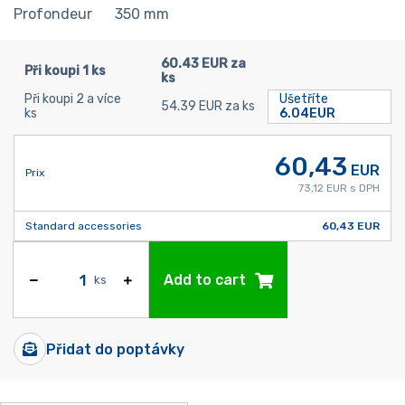
Profondeur
350
mm
60.43 EUR za
Při koupi 1 ks
ks
Při koupi 2 a více
Ušetříte
54.39 EUR za ks
ks
6.04EUR
60,43
EUR
Prix
73,12 EUR s DPH
Standard accessories
60,43 EUR
Add to cart
ks
Přidat do poptávky