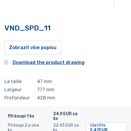
VND_SPD_11
Zobrazit více popisu
Download the product drawing
La taille
47
mm
Largeur
777
mm
Profondeur
428
mm
24.9 EUR za
Při koupi 1 ks
ks
Při koupi 2 a více
22.43 EUR za
Ušetříte
ks
ks
2.47EUR