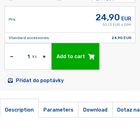
24,90
EUR
Prix
30,13 EUR s DPH
Standard accessories
24,90 EUR
Add to cart
ks
Přidat do poptávky
Description
Parameters
Download
Dotaz na