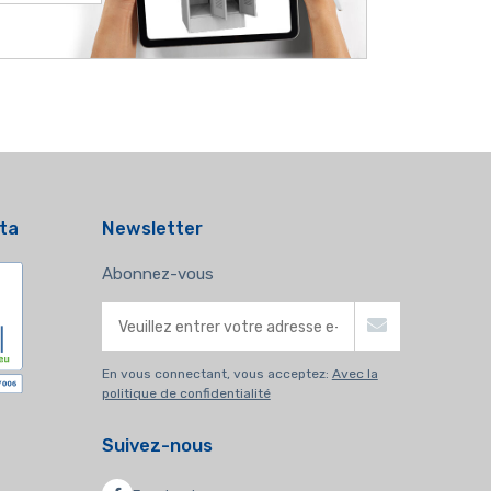
ata
Newsletter
Abonnez-vous
En vous connectant, vous acceptez:
Avec la
politique de confidentialité
Suivez-nous