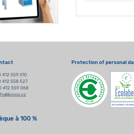
ntact
Protection of personal d
 412 559 010
20 412 558 527
0 412 559 068
nfo@kovos.cz
èque à 100 %