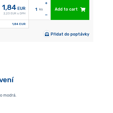
1,84
EUR
Add to cart
ks
2,23 EUR s DPH
1,84 EUR
Přidat do poptávky
vení
bo modrá.