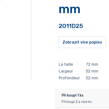
mm
2011D25
Zobrazit více popisu
La taille
72
mm
Largeur
52
mm
Profondeur
52
mm
Při koupi 1 ks
Při koupi 2 a více ks