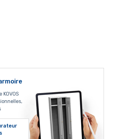
armoire
ne KOVOS
ionnelles,
s
gurateur
s