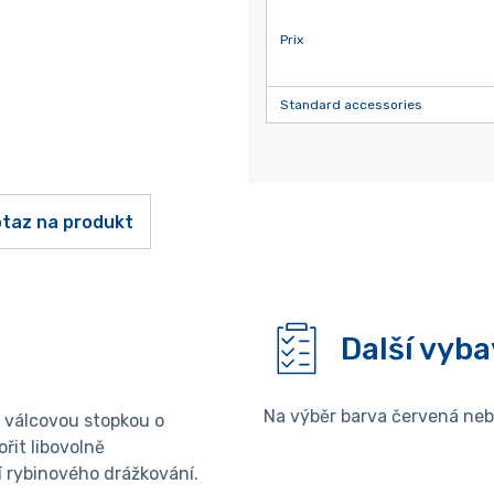
Prix
Standard accessories
taz na produkt
Další vyba
Na výběr barva červená ne
s válcovou stopkou o
řit libovolně
 rybinového drážkování.