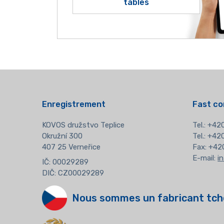
tables
Enregistrement
Fast co
KOVOS družstvo Teplice
Tel.:
+420
Okružní 300
Tel.: +4
407 25 Verneřice
Fax: +42
E-mail:
i
IČ: 00029289
DIČ: CZ00029289
Nous sommes un fabricant tch