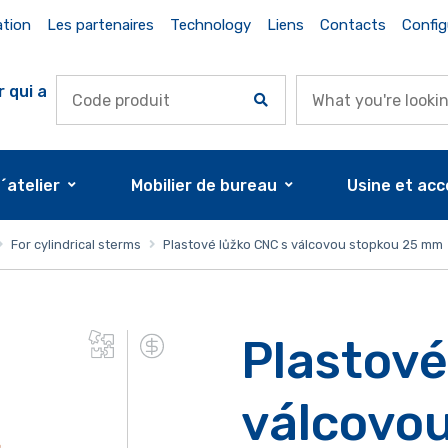
ation
Les partenaires
Technology
Liens
Contacts
Config
r qui a
d´atelier
Mobilier de bureau
Usine et acc
For cylindrical sterms
Plastové lůžko CNC s válcovou stopkou 25 mm
Plastové
válcovou