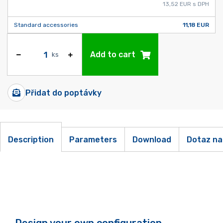
13,52 EUR s DPH
Standard accessories
11,18 EUR
Add to cart
ks
Přidat do poptávky
Description
Parameters
Download
Dotaz na