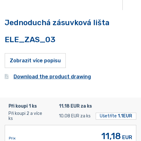
Jednoduchá zásuvková lišta
ELE_ZAS_03
Zobrazit více popisu
Download the product drawing
Při koupi 1 ks
11.18 EUR za ks
Při koupi 2 a více
10.08 EUR za ks
Ušetříte
1.1EUR
ks
11,18
EUR
Prix