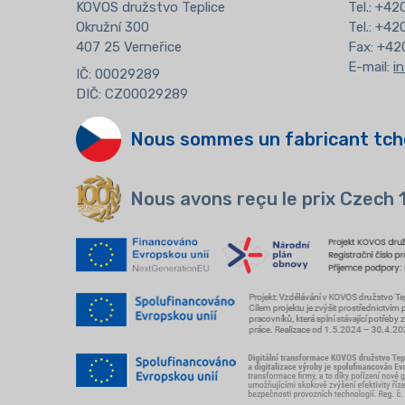
KOVOS družstvo Teplice
Tel.:
+420
Okružní 300
Tel.: +4
407 25 Verneřice
Fax: +42
E-mail:
i
IČ: 00029289
DIČ: CZ00029289
Nous sommes un fabricant tch
Nous avons reçu le prix Czech