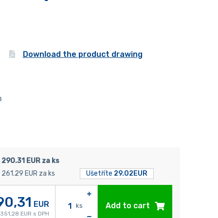
Download the product drawing
m
290.31 EUR za ks
261.29 EUR za ks
Ušetříte
29.02EUR
90,31
EUR
Add to cart
ks
351,28 EUR s DPH