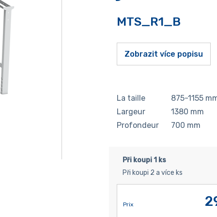
MTS_R1_B
Zobrazit více popisu
La taille
875-1155
m
Largeur
1380
mm
Profondeur
700
mm
Při koupi 1 ks
Při koupi 2 a více ks
2
Prix