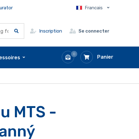
urator
Francais
Inscription
Se connecter
0
Panier
essoires
u MTS -
ranný