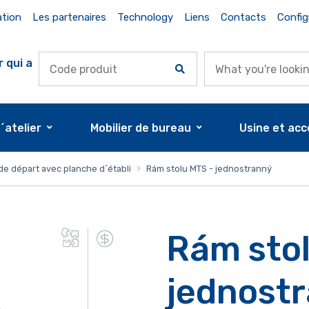
ation
Les partenaires
Technology
Liens
Contacts
Config
r qui a
d´atelier
Mobilier de bureau
Usine et acc
de départ avec planche d´établi
Rám stolu MTS - jednostranný
Rám stol
jednost