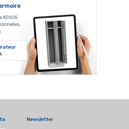
armoire
ne KOVOS
ionnelles,
s
gurateur
s
ata
Newsletter