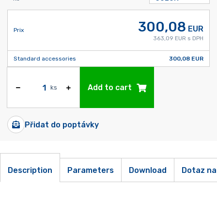
300,08
EUR
Prix
363,09 EUR s DPH
Standard accessories
300,08 EUR
Add to cart
ks
Přidat do poptávky
Description
Parameters
Download
Dotaz na