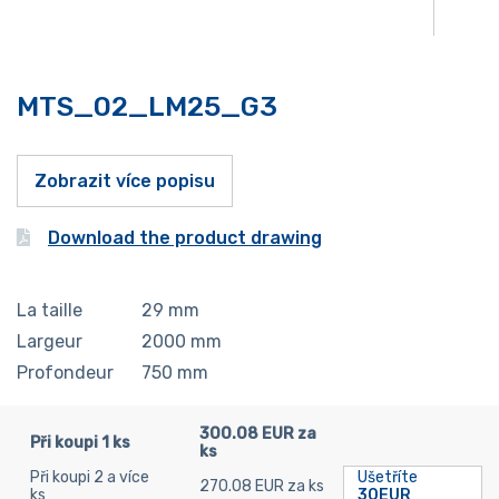
MTS_02_LM25_G3
Zobrazit více popisu
Download the product drawing
La taille
29
mm
Largeur
2000
mm
Profondeur
750
mm
300.08 EUR za
Při koupi 1 ks
ks
Při koupi 2 a více
Ušetříte
270.08 EUR za ks
ks
30EUR