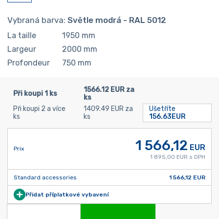
Vybraná barva:
Světle modrá - RAL 5012
La taille
1950
mm
Largeur
2000
mm
Profondeur
750
mm
1566.12 EUR za
Při koupi 1 ks
ks
Při koupi 2 a více
1409.49 EUR za
Ušetříte
ks
ks
156.63EUR
1 566,12
EUR
Prix
1 895,00 EUR s DPH
Standard accessories
1 566,12 EUR
Přidat příplatkové vybavení