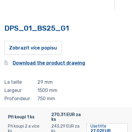
DPS_01_BS25_G1
Zobrazit více popisu
Download the product drawing
La taille
29
mm
Largeur
1500
mm
Profondeur
750
mm
270.31 EUR za
Při koupi 1 ks
ks
Při koupi 2 a více
243.29 EUR za
Ušetříte
ks
ks
27.02EUR