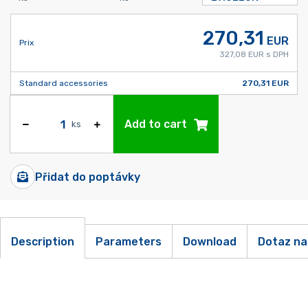
270,31
EUR
Prix
327,08 EUR s DPH
Standard accessories
270,31 EUR
Add to cart
ks
Přidat do poptávky
Description
Parameters
Download
Dotaz na