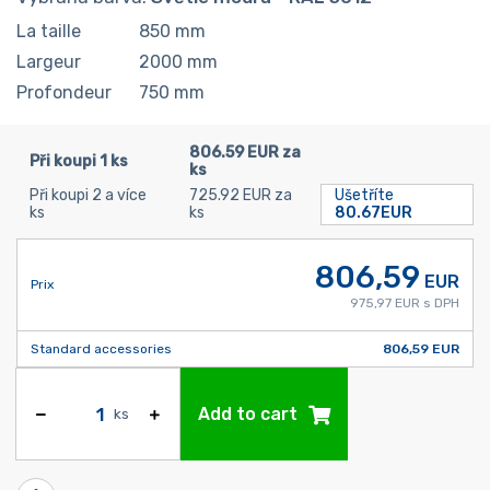
La taille
850
mm
Largeur
2000
mm
Profondeur
750
mm
806.59 EUR za
Při koupi 1 ks
ks
Při koupi 2 a více
725.92 EUR za
Ušetříte
ks
ks
80.67EUR
806,59
EUR
Prix
975,97 EUR s DPH
Standard accessories
806,59 EUR
Add to cart
ks