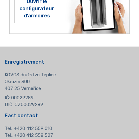
Ouvrir le
configurateur
d’armoires
Enregistrement
KOVOS družstvo Teplice
Okružní 300
407 25 Verneřice
IČ: 00029289
DIČ: CZ00029289
Fast contact
Tel.:
+420 412 559 010
Tel.: +420 412 558 527