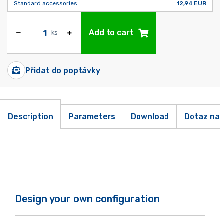
Standard accessories
12,94 EUR
Add to cart
ks
Přidat do poptávky
Description
Parameters
Download
Dotaz na
Design your own configuration