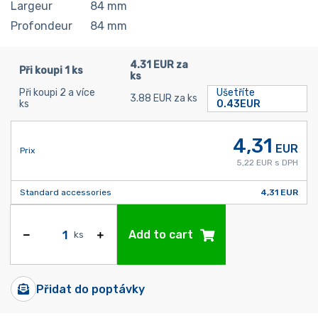
Largeur
84
mm
Profondeur
84
mm
4.31 EUR za
Při koupi 1 ks
ks
Při koupi 2 a více
Ušetříte
3.88 EUR za ks
ks
0.43EUR
4,31
EUR
Prix
5,22 EUR s DPH
Standard accessories
4,31 EUR
Add to cart
ks
Přidat do poptávky