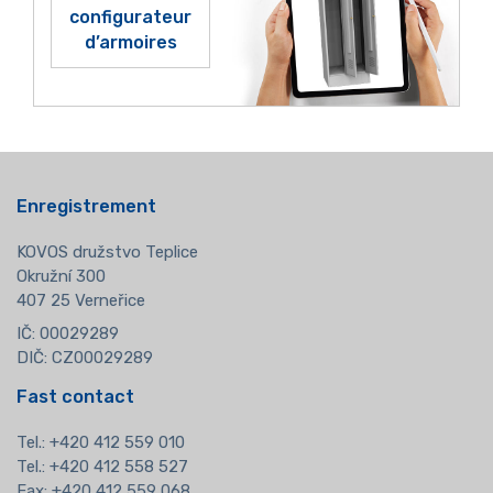
configurateur
d’armoires
Enregistrement
KOVOS družstvo Teplice
Okružní 300
407 25 Verneřice
IČ: 00029289
DIČ: CZ00029289
Fast contact
Tel.:
+420 412 559 010
Tel.: +420 412 558 527
Fax: +420 412 559 068