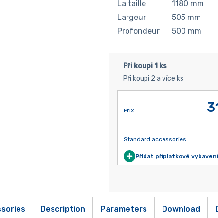
La taille
1180
mm
Largeur
505
mm
Profondeur
500
mm
Při koupi 1 ks
Při koupi 2 a více ks
3
Prix
Standard accessories
Přidat příplatkové vybavení
sories
Description
Parameters
Download