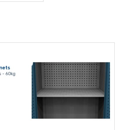
inets
s - 60kg