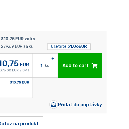
310.75 EUR za ks
279.69 EUR za ks
Ušetříte
31.06EUR
10,75
EUR
Add to cart
ks
376,00 EUR s DPH
310,75 EUR
Přidat do poptávky
Dotaz na produkt