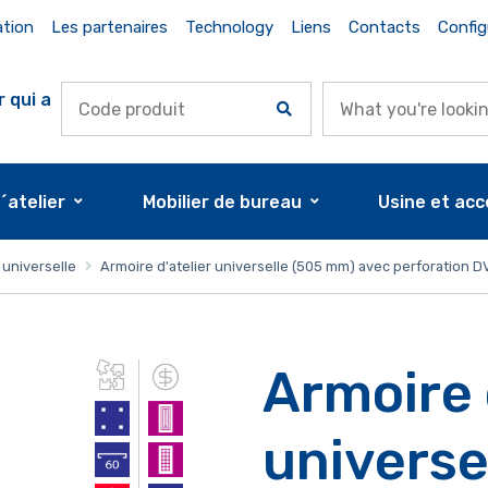
ation
Les partenaires
Technology
Liens
Contacts
Config
r qui a
d´atelier
Mobilier de bureau
Usine et acc
 universelle
Armoire d'atelier universelle (505 mm) avec perforation DVB
Armoire 
universe