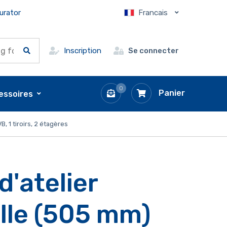
urator
Francais
Inscription
Se connecter
0
Panier
essoires
, 1 tiroirs, 2 étagères
d'atelier
lle (505 mm)