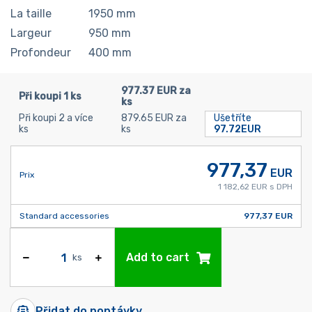
La taille
1950
mm
Largeur
950
mm
Profondeur
400
mm
977.37 EUR za
Při koupi 1 ks
ks
Při koupi 2 a více
879.65 EUR za
Ušetříte
ks
ks
97.72EUR
977,37
EUR
Prix
1 182,62 EUR s DPH
Standard accessories
977,37 EUR
Add to cart
ks
Přidat do poptávky