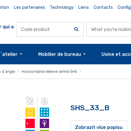
ation
Les partenaires
Technology
Liens
Contacts
Config
r qui a
d´atelier
Mobilier de bureau
Usine et acc
s d´angle
Horizontálně dělené skříně SHS
SHS_33_B
Zobrazit více popisu