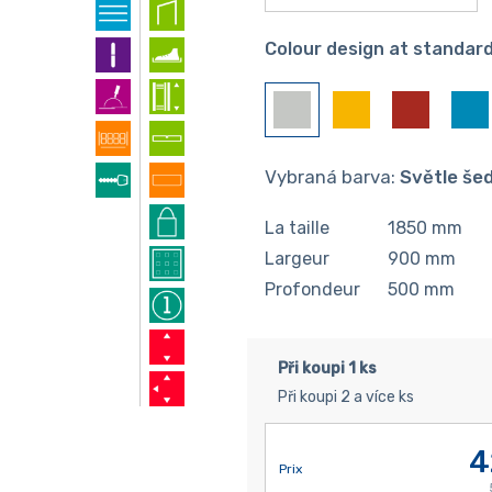
Colour design at standard
Vybraná barva:
Světle še
La taille
1850
mm
Largeur
900
mm
Profondeur
500
mm
Při koupi 1 ks
Při koupi 2 a více ks
4
Prix