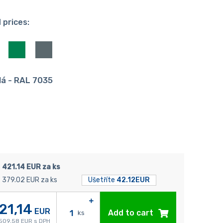
 prices:
dá - RAL 7035
421.14 EUR za ks
379.02 EUR za ks
Ušetříte
42.12EUR
21,14
EUR
Add to cart
ks
509,58 EUR s DPH