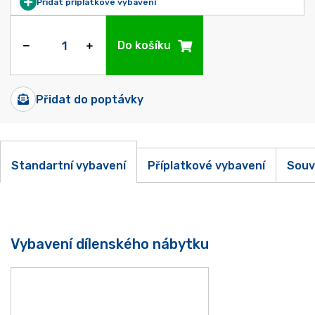
Přidat příplatkové vybavení
Do košíku
Přidat do poptávky
Standartní vybavení
Příplatkové vybavení
Souv
Vybavení dílenského nábytku