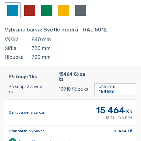
Vybraná barva:
Světle modrá - RAL 5012
Výška
840
mm
Šířka
720
mm
Hloubka
700
mm
15464 Kč za
Při koupi 1 ks
ks
Při koupi 2 a více
Ušetříte
13918 Kč za ks
ks
1546Kč
15 464
Kč
Celková cena za kus
18 711 Kč s DPH
Standartní vybavení
15 464 Kč