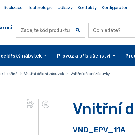
Realizace
Technologie
Odkazy
Kontakty
Konfigurátor
co má
celářský nábytek
Provoz a příslušenství
Pro
ské skříně
Vnitřní dělení zásuvek
Vnitřní dělení zásuvky
Vnitřní 
VND_EPV_11A