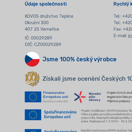
Údaje společnosti
Rychlý 
KOVOS družstvo Teplice
Tel.:
+420
Okružní 300
Tel.: +4
407 25 Verneřice
Fax: +42
E-mail:
i
IČ: 00029289
DIČ: CZ00029289
Jsme 100% český výrobce
Získali jsme ocenění Českých 1