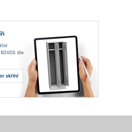
íň
átor
í KOVOS dle
or skříní