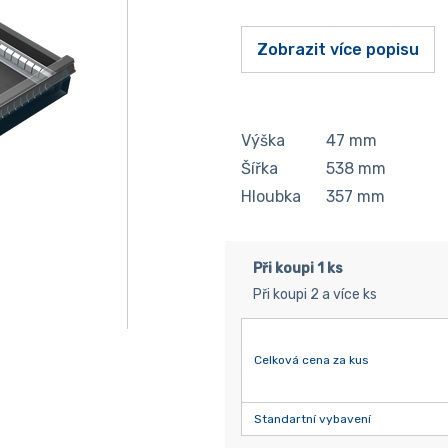
Zobrazit více popisu
Výška
47
mm
Šířka
538
mm
Hloubka
357
mm
Při koupi 1 ks
Při koupi 2 a více ks
Celková cena za kus
Standartní vybavení