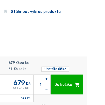
Stáhnout výkres produktu
679 Kč za ks
611 Kč za ks
Ušetříte
68Kč
679
Kč
Do košíku
822 Kč s DPH
679 Kč