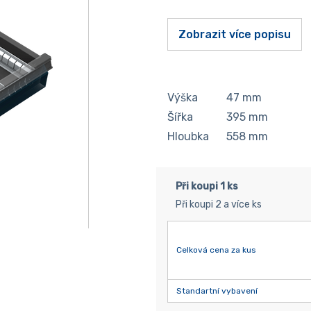
Zobrazit více popisu
Výška
47
mm
Šířka
395
mm
Hloubka
558
mm
Při koupi 1 ks
Při koupi 2 a více ks
Celková cena za kus
Standartní vybavení