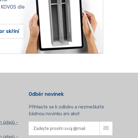
í KOVOS dle
or skříní
Odběr novinek
Přihlaste se k odběru a nezmeškáte
žádnou novinku ani akci!
 údajů -
 údajů -