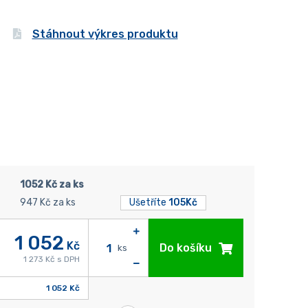
Stáhnout výkres produktu
1052 Kč za ks
947 Kč za ks
Ušetříte
105Kč
1 052
Kč
Do košíku
ks
1 273 Kč s DPH
1 052 Kč