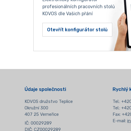
profesionálních pracovních stolů
KOVOS dle Vašich přání
Otevřít konfigurátor stolů
Údaje společnosti
Rychlý 
KOVOS družstvo Teplice
Tel.:
+420
Okružní 300
Tel.: +4
407 25 Verneřice
Fax: +42
E-mail:
i
IČ: 00029289
DIČ: CZ00029289