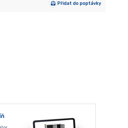
Přidat do poptávky
íň
átor