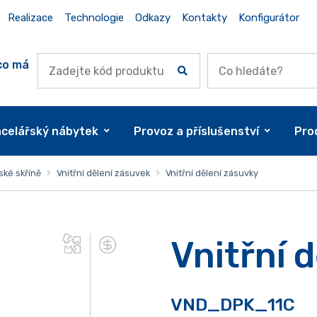
Realizace
Technologie
Odkazy
Kontakty
Konfigurátor
co má
celářský nábytek
Provoz a příslušenství
Pro
ské skříně
Vnitřní dělení zásuvek
Vnitřní dělení zásuvky
Vnitřní 
VND_DPK_11C