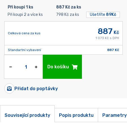
Při koupi 1 ks
887 Kč za ks
Při koupi 2 a více ks
798 Kč za ks
Ušetříte
89Kč
887
Kč
Celková cena za kus
1 073 Kč s DPH
Standartní vybavení
887 Kč
Do košíku
Přidat do poptávky
Související produkty
Popis produktu
Parametry