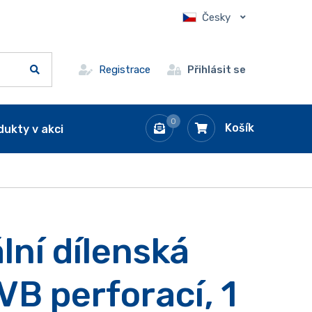
Česky
Registrace
Přihlásit se
0
Košík
dukty v akci
e
lní dílenská
VB perforací, 1