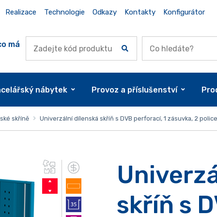
Realizace
Technologie
Odkazy
Kontakty
Konfigurátor
co má
celářský nábytek
Provoz a příslušenství
Pro
ské skříně
Univerzální dílenská skříň s DVB perforací, 1 zásuvka, 2 polic
Univerzá
skříň s D