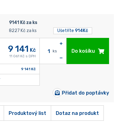
9141 Kč za ks
8227 Kč za ks
Ušetříte
914Kč
9 141
Kč
Do košíku
ks
11 061 Kč s DPH
9 141 Kč
Přidat do poptávky
Produktový list
Dotaz na produkt