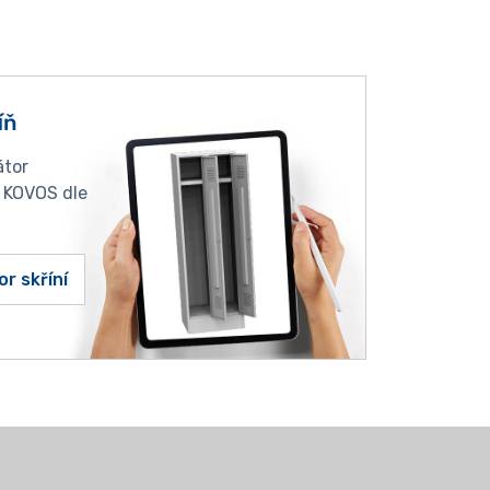
íň
átor
í KOVOS dle
or skříní