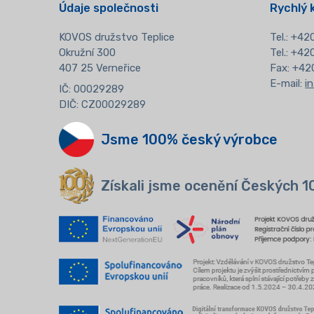
Údaje společnosti
Rychlý 
KOVOS družstvo Teplice
Tel.:
+420
Okružní 300
Tel.: +4
407 25 Verneřice
Fax: +42
E-mail:
i
IČ: 00029289
DIČ: CZ00029289
Jsme 100% český výrobce
Získali jsme ocenění Českých 1