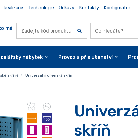
Realizace
Technologie
Odkazy
Kontakty
Konfigurátor
co má
celářský nábytek
Provoz a příslušenství
Pro
ské skříně
Univerzální dílenská skříň
Univerzá
skříň