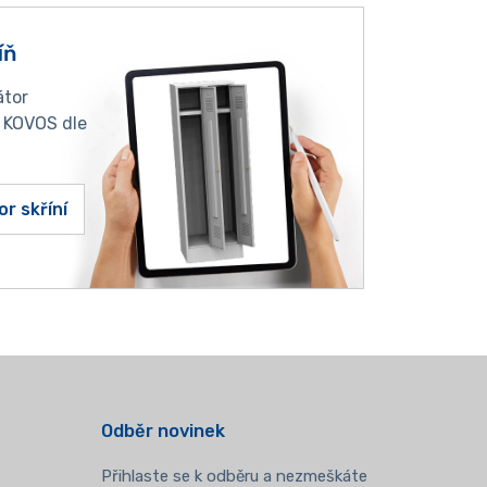
íň
átor
í KOVOS dle
or skříní
Odběr novinek
Přihlaste se k odběru a nezmeškáte