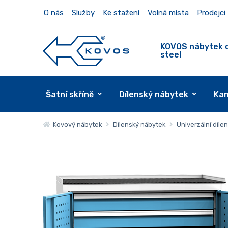
O nás
Služby
Ke stažení
Volná místa
Prodejci
KOVOS nábytek 
steel
Šatní skříně
Dílenský nábytek
Kan
Kovový nábytek
Dílenský nábytek
Univerzální dílen