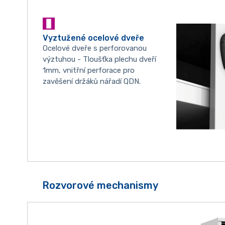
Vyztužené ocelové dveře
Ocelové dveře s perforovanou
výztuhou - Tloušťka plechu dveří
1mm, vnitřní perforace pro
zavěšení držáků nářadí QDN.
Rozvorové mechanismy