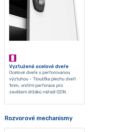
Vyztužené ocelové dveře
Ocelové dveře s perforovanou
výztuhou - Tloušťka plechu dveří
1mm, vnitřní perforace pro
zavěšení držáků nářadí QDN.
Rozvorové mechanismy