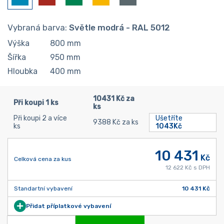
Vybraná barva:
Světle modrá - RAL 5012
Výška
800
mm
Šířka
950
mm
Hloubka
400
mm
10431 Kč za
Při koupi 1 ks
ks
Při koupi 2 a více
Ušetříte
9388 Kč za ks
ks
1043Kč
10 431
Kč
Celková cena za kus
12 622 Kč s DPH
Standartní vybavení
10 431 Kč
Přidat příplatkové vybavení