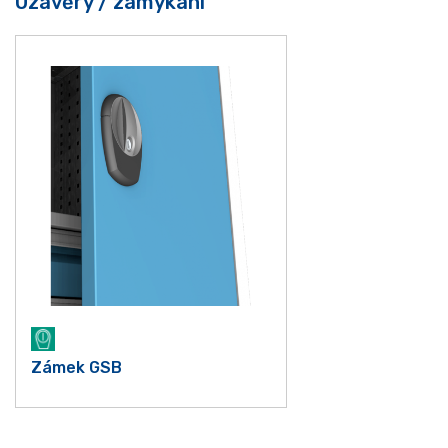
Uzávěry / zamykání
Zámek GSB