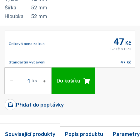
Šířka
52
mm
Hloubka
52
mm
47
Kč
Celková cena za kus
57 Kč s DPH
Standartní vybavení
47 Kč
Do košíku
ks
Přidat do poptávky
Související produkty
Popis produktu
Parametry