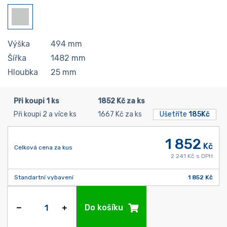
Výška
494
mm
Šířka
1482
mm
Hloubka
25
mm
Při koupi 1 ks
1852 Kč za ks
Při koupi 2 a více ks
1667 Kč za ks
Ušetříte
185Kč
1 852
Kč
Celková cena za kus
2 241 Kč s DPH
Standartní vybavení
1 852 Kč
Do košíku