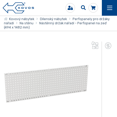
Kovový nábytek
Dílenský nábytek
Perfopanely pro držáky
nářadí
Na stěnu
Nástěnný držák nářadí - Perfopanel na zeď
(494 x 1482 mm)