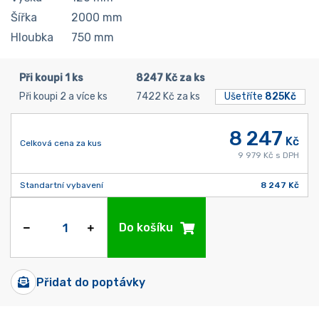
Šířka
2000
mm
Hloubka
750
mm
Při koupi 1 ks
8247 Kč za ks
Při koupi 2 a více ks
7422 Kč za ks
Ušetříte
825Kč
8 247
Kč
Celková cena za kus
9 979 Kč s DPH
Standartní vybavení
8 247 Kč
Do košíku
Přidat do poptávky