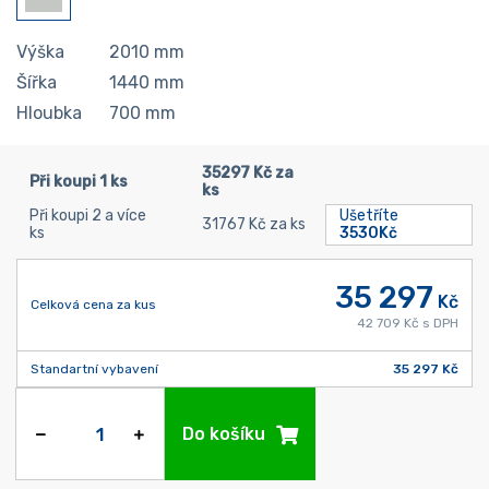
Výška
2010
mm
Šířka
1440
mm
Hloubka
700
mm
35297 Kč za
Při koupi 1 ks
ks
Při koupi 2 a více
Ušetříte
31767 Kč za ks
ks
3530Kč
35 297
Kč
Celková cena za kus
42 709 Kč s DPH
Standartní vybavení
35 297 Kč
Do košíku