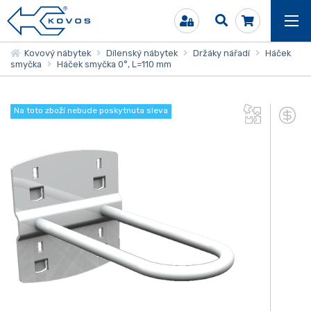
Kovový nábytek
Dílenský nábytek
Držáky nářadí
Háček
smyčka
Háček smyčka 0°, L=110 mm
Na toto zboží nebude poskytnuta sleva