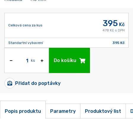
395
Kč
Celková cena za kus
478 Kč s DPH
Standartní vybavení
395 Kč
Do košíku
ks
Přidat do poptávky
Popis produktu
Parametry
Produktový list
D