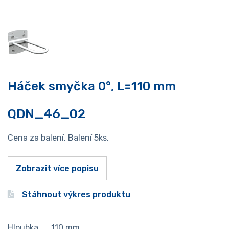
Háček smyčka 0°, L=110 mm
QDN_46_02
Cena za balení. Balení 5ks.
Zobrazit více popisu
Stáhnout výkres produktu
Hloubka
110
mm