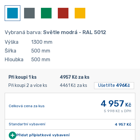
Vybraná barva:
Světle modrá - RAL 5012
Výška
1300
mm
Šířka
500
mm
Hloubka
500
mm
Při koupi 1 ks
4957 Kč za ks
Při koupi 2 a více ks
4461 Kč za ks
Ušetříte
496Kč
4 957
Kč
Celková cena za kus
5 998 Kč s DPH
Standartní vybavení
4 957 Kč
Přidat příplatkové vybavení