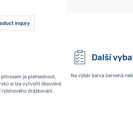
oduct inqury
Další vyba
Na výběr barva červená ne
přínosem je přehlednost,
vků si lze vytvořit libovolně
 rybinového drážkování.