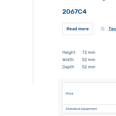
2067C4
Tec
Read more
Height
72
mm
Width
52
mm
Depth
52
mm
Price
Standard equipment