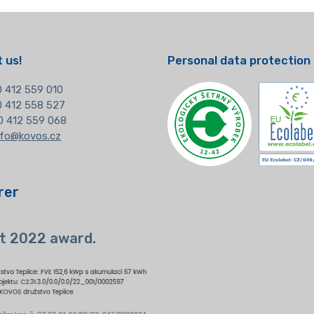
 us!
Personal data protection
 412 559 010
20 412 558 527
0 412 559 068
nfo@kovos.cz
rer
t 2022 award.