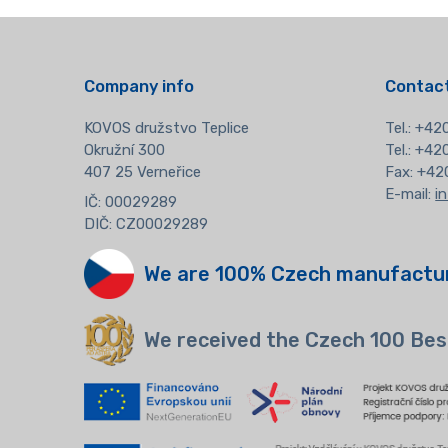
Company info
Contact
KOVOS družstvo Teplice
Tel.:
+420
Okružní 300
Tel.: +4
407 25 Verneřice
Fax: +42
E-mail:
i
IČ: 00029289
DIČ: CZ00029289
We are 100% Czech manufactu
We received the Czech 100 Bes