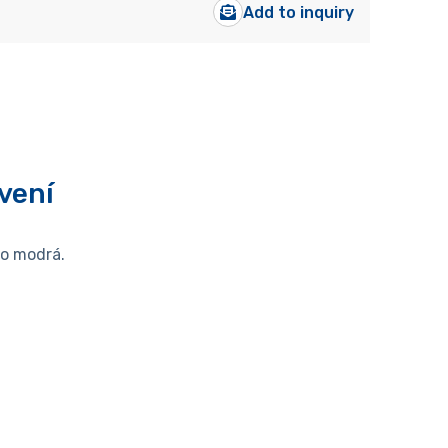
Add to inquiry
vení
bo modrá.