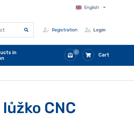
English
Registration
Login
ucts in
0
Cart
on
 lůžko CNC