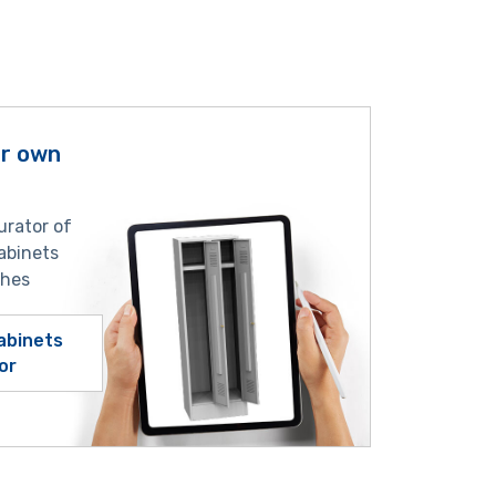
ur own
urator of
abinets
shes
abinets
or