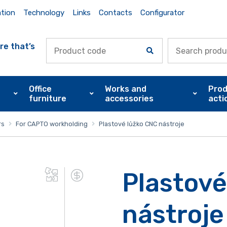
ation
Technology
Links
Contacts
Configurator
re that’s
Office
Works and
Prod
furniture
accessories
acti
rs
For CAPTO workholding
Plastové lůžko CNC nástroje
Plastové
nástroje