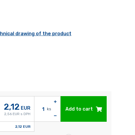
hnical drawing of the product
2,12
EUR
Add to cart
ks
2,56 EUR s DPH
2,12 EUR