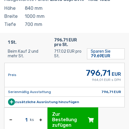
Höhe
840
mm
Breite
1000
mm
Tiefe
700
mm
796.71 EUR
1 St.
pro St.
Beim Kauf 2 und
717.02 EUR pro
Sparen Sie
mehr St.
St.
79.69EUR
796,71
EUR
Preis
964,01 EUR s DPH
Serienmäßig Ausstattung
796,71 EUR
zusätzliche Ausrüstung hinzufügen
Zur
Bestellung
ks
zufügen