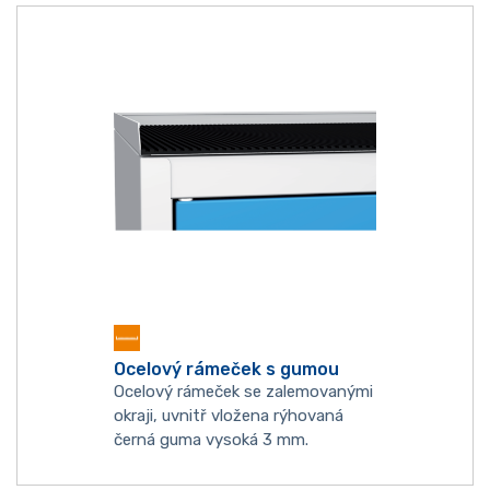
Ocelový rámeček s gumou
Ocelový rámeček se zalemovanými
okraji, uvnitř vložena rýhovaná
černá guma vysoká 3 mm.