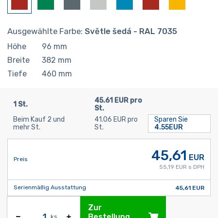
Ausgewählte Farbe:
Světle šedá - RAL 7035
Höhe
96
mm
Breite
382
mm
Tiefe
460
mm
45.61 EUR pro
1 St.
St.
Beim Kauf 2 und
41.06 EUR pro
Sparen Sie
mehr St.
St.
4.55EUR
45,61
EUR
Preis
55,19 EUR s DPH
Serienmäßig Ausstattung
45,61 EUR
Zur
Bestellung
ks