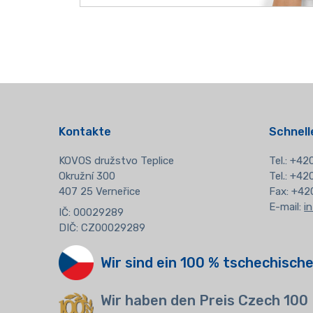
Kontakte
Schnell
KOVOS družstvo Teplice
Tel.:
+420
Okružní 300
Tel.: +4
407 25 Verneřice
Fax: +42
E-mail:
i
IČ: 00029289
DIČ: CZ00029289
Wir sind ein 100 % tschechische
Wir haben den Preis Czech 100