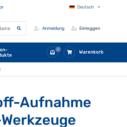
or
Deutsch
Anmeldung
Einloggen
ion-
0
Warenkorb
dukte
E
off-Aufnahme
-Werkzeuge