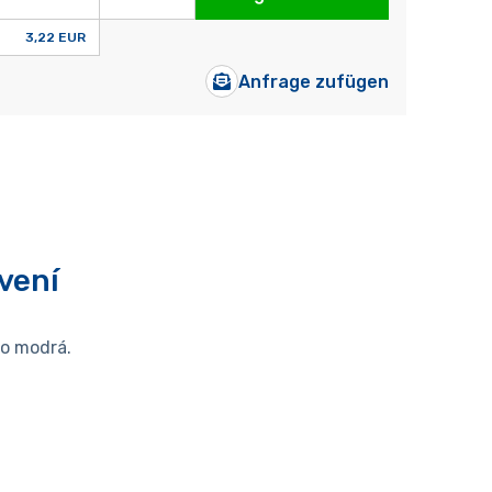
3,22 EUR
Anfrage zufügen
vení
bo modrá.