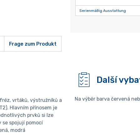
Serienmäßig Ausstattung
Frage zum Produkt
Další vyba
Na výběr barva červená ne
fréz, vrtáků, výstružníků a
T2). Hlavním přínosem je
ednotlivých prvků si lze
 se spojují pomocí
vená, modrá