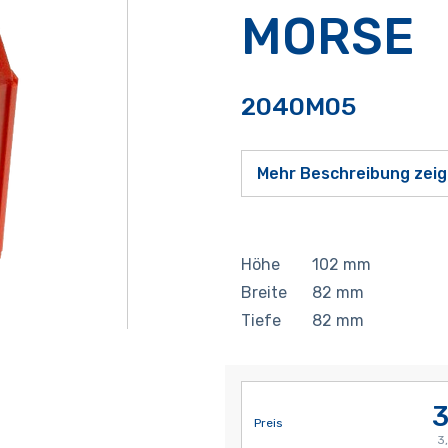
MORSE
2040M05
Mehr Beschreibung zei
Höhe
102
mm
Breite
82
mm
Tiefe
82
mm
3
Preis
3