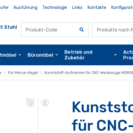
ufer
Ausführung
Technologie
Links
Kontakte
Konfigurat
t Stahl
Betrieb und
Act
tmöbel
Büromöbel
Zubehör
Pro
e
Für Morse-Kegel
Kunststoff-Aufnahme für CNC-Werkzeuge MORS
Kunstst
für CNC