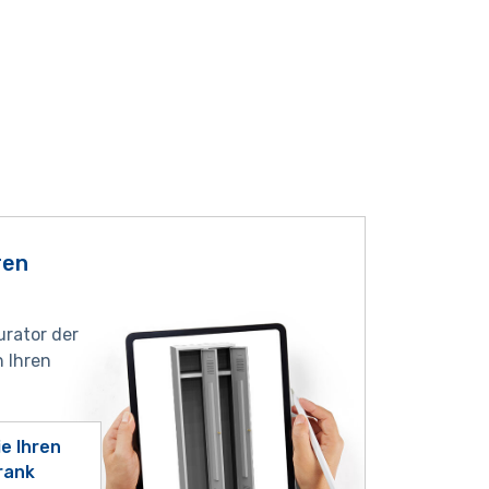
ren
urator der
 Ihren
ie Ihren
rank