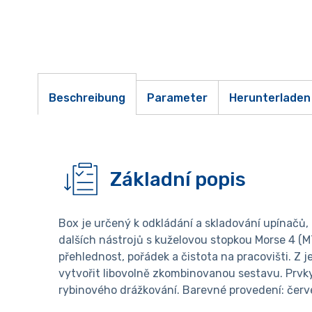
Beschreibung
Parameter
Herunterladen
Základní popis
Box je určený k odkládání a skladování upínačů, 
dalších nástrojů s kuželovou stopkou Morse 4 (M
přehlednost, pořádek a čistota na pracovišti. Z j
vytvořit libovolně zkombinovanou sestavu. Prvky
rybinového drážkování. Barevné provedení: čer