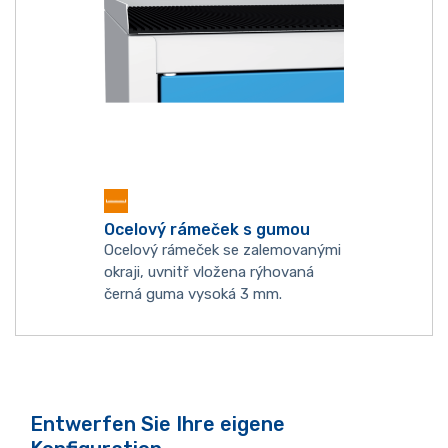
Ocelový rámeček s gumou
Ocelový rámeček se zalemovanými
okraji, uvnitř vložena rýhovaná
černá guma vysoká 3 mm.
Entwerfen Sie Ihre eigene