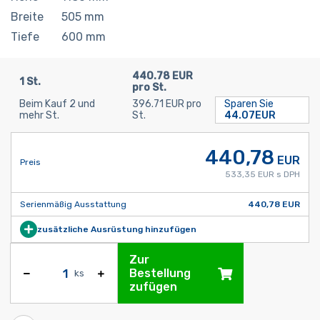
Breite
505
mm
Tiefe
600
mm
440.78 EUR
1 St.
pro St.
Beim Kauf 2 und
396.71 EUR pro
Sparen Sie
mehr St.
St.
44.07EUR
440,78
EUR
Preis
533,35 EUR s DPH
Serienmäßig Ausstattung
440,78 EUR
zusätzliche Ausrüstung hinzufügen
Zur
Bestellung
ks
zufügen