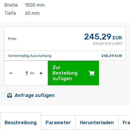
Breite
1500
mm
Tiefe
65
mm
245,29
EUR
Preis
296,81 EUR s DPH
Serienmäßig Ausstattung
245,29 EUR
Zur
Bestellung
ks
zufügen
Anfrage zufügen
Beschreibung
Parameter
Herunterladen
Fr