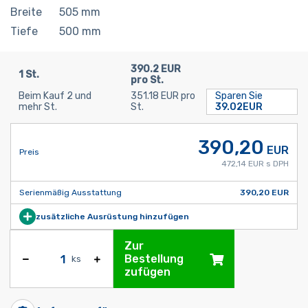
Breite
505
mm
Tiefe
500
mm
390.2 EUR
1 St.
pro St.
Beim Kauf 2 und
351.18 EUR pro
Sparen Sie
mehr St.
St.
39.02EUR
390,20
EUR
Preis
472,14 EUR s DPH
Serienmäßig Ausstattung
390,20 EUR
zusätzliche Ausrüstung hinzufügen
Zur
Bestellung
ks
zufügen