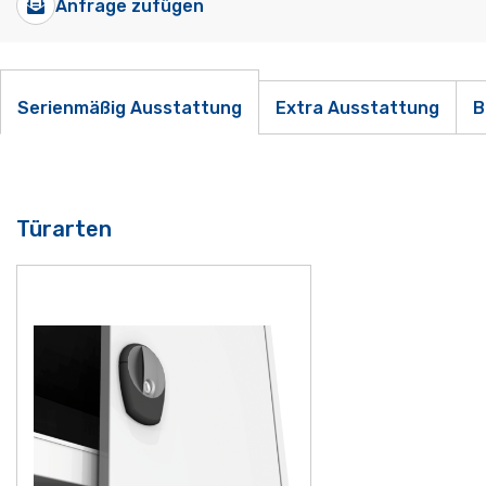
Anfrage zufügen
Serienmäßig Ausstattung
Extra Ausstattung
B
Türarten