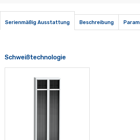
Serienmäßig Ausstattung
Beschreibung
Param
Schweißtechnologie