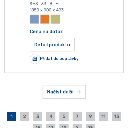
SHS_33_B_H
1850 x 900 x 493
Cena na dotaz
Detail produktu
Přidat do poptávky
Načíst další
1
2
3
4
5
7
9
11
13
15
17
19