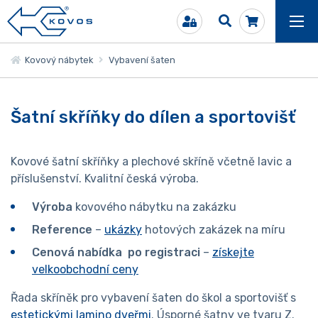
Kovový nábytek
Vybavení šaten
Šatní skříňky do dílen a sportovišť
Kovové šatní skříňky a plechové skříně včetně lavic a
příslušenství. Kvalitní česká výroba.
Výroba
kovového nábytku na zakázku
Reference
–
ukázky
hotových zakázek na míru
Cenová nabídka po registraci
–
získejte
velkoobchodní ceny
Řada skříněk pro vybavení šaten do škol a sportovišť s
estetickými lamino dveřmi
. Úsporné šatny ve tvaru Z.