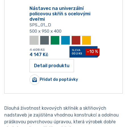
Nástavec na univerzální
policovou skříň s ocelovými
dveřmi
SPS_01_D
500 x 950 x 400
4 608
Kč
SLEVA
−10 %
4 147
Kč
OD 2 KS
Detail produktu
Přidat do poptávky
Dlouhá životnost kovových skříněk a skříňových
nadstaveb je zajištěna vhodnou konstrukcí a odolnou
práškovou povrchovou úpravou, která výrobek dobře