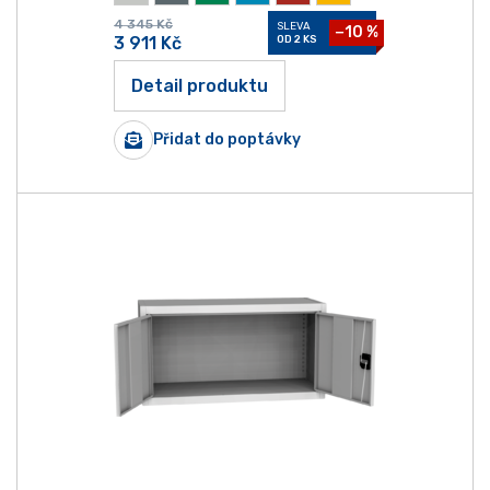
4 345
Kč
SLEVA
−10 %
3 911
Kč
OD 2 KS
Detail produktu
Přidat do poptávky