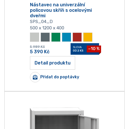
Nástavec na univerzální
policovou skříň s ocelovými
dveřmi
SPS_04_D
500 x 1200 x 400
5 989
Kč
SLEVA
−10 %
5 390
Kč
OD 2 KS
Detail produktu
Přidat do poptávky