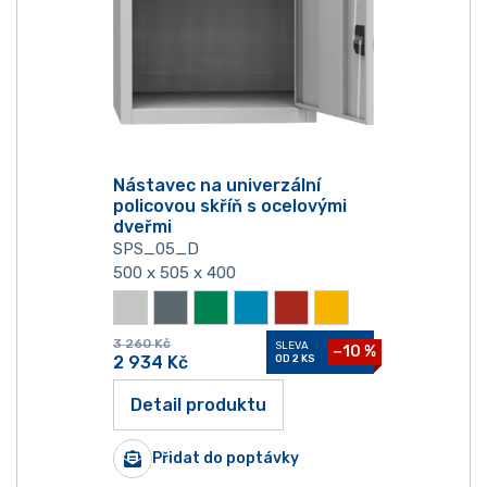
Nástavec na univerzální
policovou skříň s ocelovými
dveřmi
SPS_05_D
500 x 505 x 400
3 260
Kč
SLEVA
−10 %
2 934
Kč
OD 2 KS
Detail produktu
Přidat do poptávky