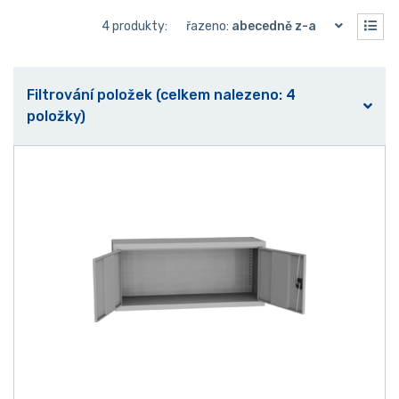
4 produkty:
řazeno:
abecedně z-a
Filtrování položek (celkem nalezeno: 4
položky)