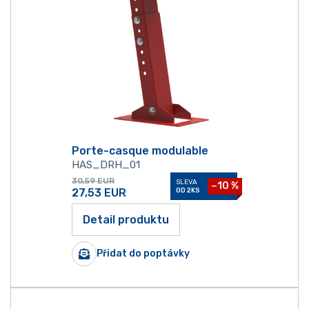
Porte-casque modulable
HAS_DRH_01
30,59
EUR
SLEVA
−10 %
27,53
EUR
OD 2KS
Detail produktu
Přidat do poptávky