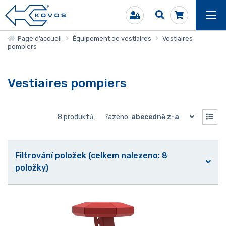
Page d’accueil
Équipement de vestiaires
Vestiaires
pompiers
Vestiaires pompiers
8 produktů:
řazeno:
abecedně z-a
Filtrování položek (celkem nalezeno: 8
položky)