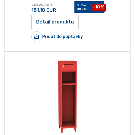
201,29
EUR
SLEVA
−10 %
181,18
EUR
OD 2KS
Detail produktu
Přidat do poptávky