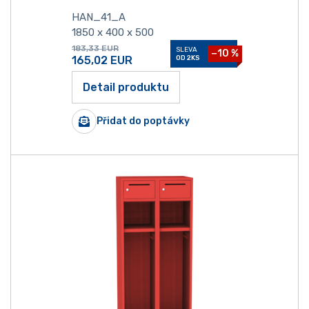
HAN_41_A
1850 x 400 x 500
183,33
EUR
SLEVA
−10 %
165,02
EUR
OD 2KS
Detail produktu
Přidat do poptávky