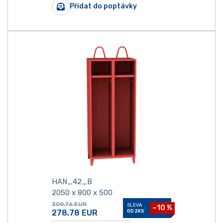
Přidat do poptávky
HAN_42_B
2050 x 800 x 500
309,76
EUR
SLEVA
−10 %
278,78
EUR
OD 2KS