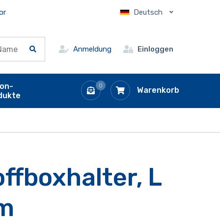
or
Deutsch
Anmeldung
Einloggen
ion-
0
Warenkorb
dukte
ffboxhalter, L
m