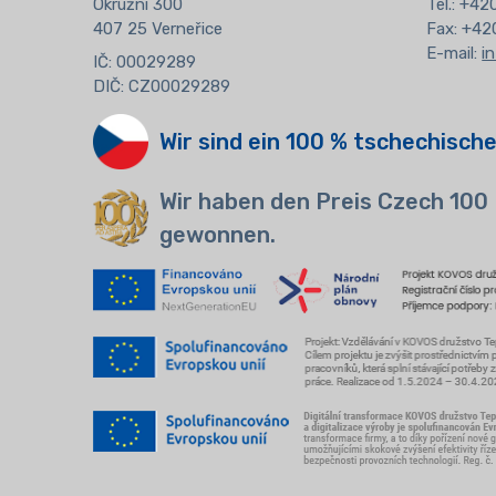
Okružní 300
Tel.: +4
407 25 Verneřice
Fax: +42
E-mail:
i
IČ: 00029289
DIČ: CZ00029289
Wir sind ein 100 % tschechische
Wir haben den Preis Czech 100
gewonnen.