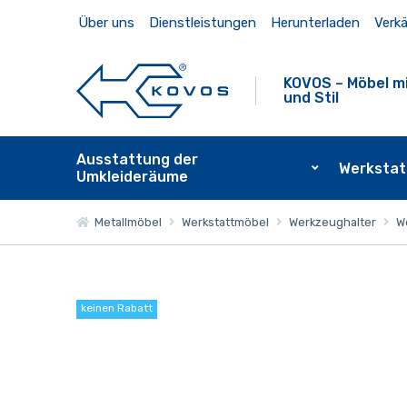
Über uns
Dienstleistungen
Herunterladen
Verkä
KOVOS – Möbel mi
und Stil
Ausstattung der
Werkstat
Umkleideräume
Metallmöbel
Werkstattmöbel
Werkzeughalter
We
keinen Rabatt