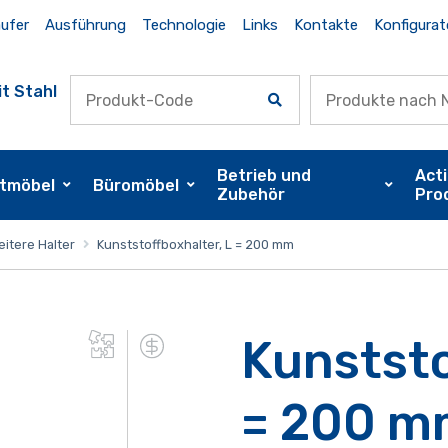
ufer
Ausführung
Technologie
Links
Kontakte
Konfigurat
t Stahl
Betrieb und
Act
tmöbel
Büromöbel
Zubehör
Pro
itere Halter
Kunststoffboxhalter, L = 200 mm
Kunststo
= 200 m