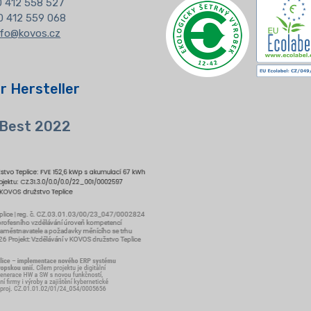
20 412 558 527
0 412 559 068
nfo@kovos.cz
r Hersteller
 Best 2022