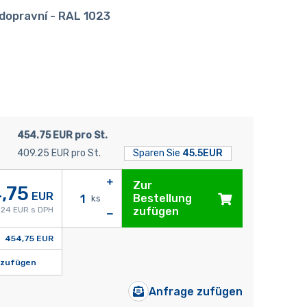
 dopravní - RAL 1023
454.75 EUR pro St.
409.25 EUR pro St.
Sparen Sie
45.5EUR
Zur
,75
EUR
Bestellung
ks
24 EUR s DPH
zufügen
454,75 EUR
nzufügen
Anfrage zufügen