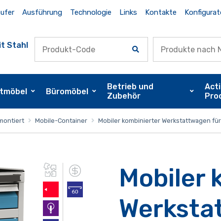
ufer
Ausführung
Technologie
Links
Kontakte
Konfigurat
t Stahl
Betrieb und
Act
tmöbel
Büromöbel
Zubehör
Pro
montiert
Mobile-Container
Mobiler kombinierter Werkstattwagen für 
Mobiler 
Werksta