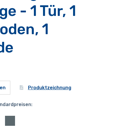
e - 1 Tür, 1
oden, 1
de
Produktzeichnung
gen
ndardpreisen: