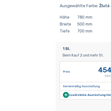
Ausgewählte Farbe:
Žlutá
Höhe
780
mm
Breite
500
mm
Tiefe
700
mm
1 St.
Beim Kauf 2 und mehr St.
454
Preis
550,
Serienmäßig Ausstattung
zusätzliche Ausrüstung hi