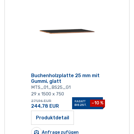
Buchenholzplatte 25 mm mit
Gummi, glatt
MTS_01_BS25_G1
29 x 1500 x 750
271,96
EUR
RABATT
−10 %
244,78
EUR
BIS 2ST.
Produktdetail
Anfrage zufügen