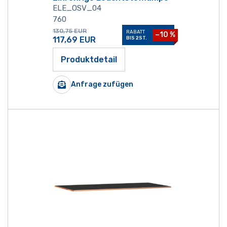
ELE_OSV_04
760
130,75
EUR
RABATT
−10 %
117,69
EUR
BIS 2ST.
Produktdetail
Anfrage zufügen