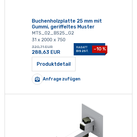
Buchenholzplatte 25 mm mit
Gummi, geriffeltes Muster
MTS_02_BS25_G2
31 x 2000 x 750
320,71
EUR
RABATT
−10 %
288,63
EUR
BIS 2ST.
Produktdetail
Anfrage zufügen