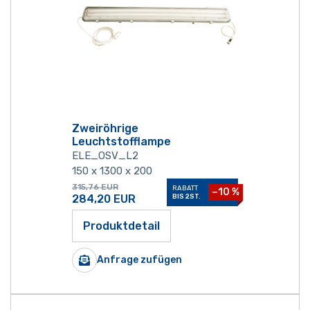
Zweiröhrige
Leuchtstofflampe
ELE_OSV_L2
150 x 1300 x 200
315,76
EUR
RABATT
−10 %
284,20
EUR
BIS 2ST.
Produktdetail
Anfrage zufügen