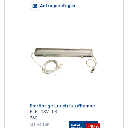
Anfrage zufügen
Einröhrige Leuchtstofflampe
ELE_OSV_03
760
123,49
EUR
RABATT
−10 %