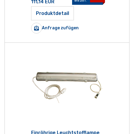
111,14
EUR
BIS 2ST.
Produktdetail
Anfrage zufügen
Einröhrige Leuchtstofflampe