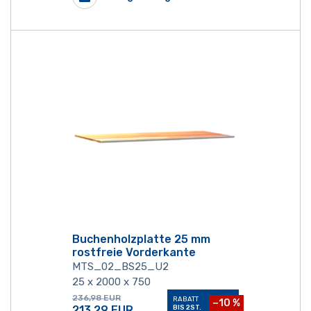
Buchenholzplatte 25 mm
rostfreie Vorderkante
MTS_02_BS25_U2
25 x 2000 x 750
236,98
EUR
RABATT
−10 %
213,29
EUR
BIS 2ST.