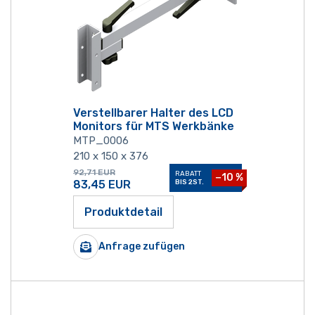
Verstellbarer Halter des LCD
Monitors für MTS Werkbänke
MTP_0006
210 x 150 x 376
92,71
EUR
RABATT
−10 %
83,45
EUR
BIS 2ST.
Produktdetail
Anfrage zufügen