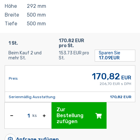
Höhe
292
mm
Breite
500
mm
Tiefe
500
mm
170.82 EUR
1 St.
pro St.
Beim Kauf 2 und
153.73 EUR pro
Sparen Sie
mehr St.
St.
17.09EUR
170,82
EUR
Preis
206,70 EUR s DPH
Serienmäßig Ausstattung
170,82 EUR
Zur
Bestellung
ks
zufügen
Anfrage zufügen