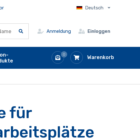
or
Deutsch
Anmeldung
Einloggen
ion-
0
Warenkorb
dukte
 für
arbeitsplätze