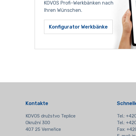
KOVOS Profi-Werkbänken nach
Ihren Wünschen.
Konfigurator Werkbänke
Kontakte
Schnell
KOVOS družstvo Teplice
Tel.:
+420
Okružní 300
Tel.: +4
407 25 Verneřice
Fax: +42